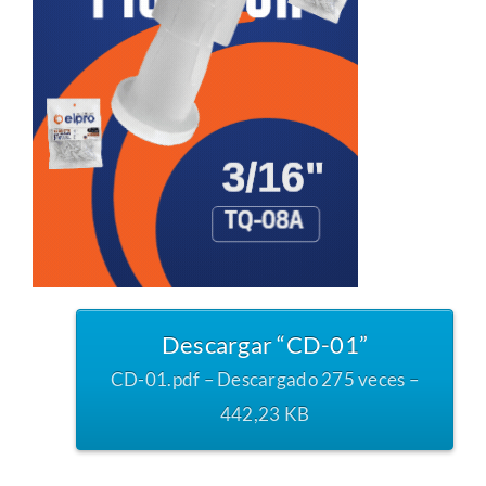
Descargar “CD-01”
CD-01.pdf – Descargado 275 veces –
442,23 KB