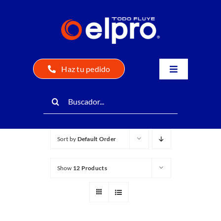
Skip
to
content
Haz tu pedido
Toggle
Navigation
Search
Elpro – Juntos Fluimos Mejor
for:
Nosotros
Sort by
Default Order
Productos
Show
12 Products
Distribuidores