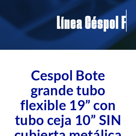
Contacto
Línea Céspol
Blog
Fichas Técnicas
Cespol Bote
grande tubo
flexible 19” con
tubo ceja 10” SIN
cubierta metálica