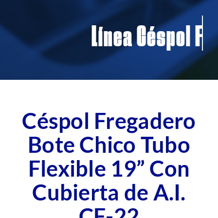
Contacto
Línea Céspol
Blog
Fichas Técnicas
Céspol Fregadero
Bote Chico Tubo
Flexible 19” Con
Cubierta de A.I.
CF-22