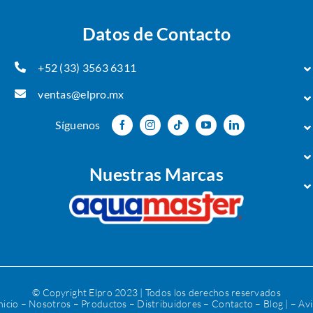
Datos de Contacto
+52 (33) 3563 6311
ventas@elpro.mx
Síguenos
Nuestras Marcas
© Copyright Elpro 2023 | Todos los derechos reservados
nicio
–
Nosotros
– Productos –
Distribuidores
–
Contacto
–
Blog
| –
Avi