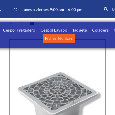
Search
Lunes a viernes 9:00 am – 6:00 pm
for:
x
Céspol Fregadero
Céspol Lavabo
Taquete
Coladera
Fichas Técnicas
VISTA RÁPIDA